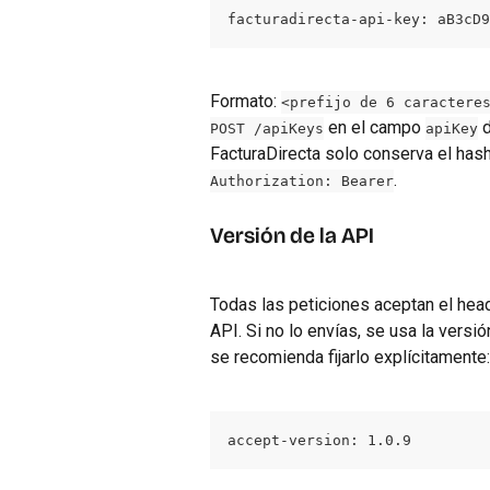
facturadirecta-api-key: aB3cD9
Formato: 
<prefijo de 6 caractere
 en el campo 
 
POST /apiKeys
apiKey
FacturaDirecta solo conserva el hash
.
Authorization: Bearer
Versión de la API
Todas las peticiones aceptan el hea
API. Si no lo envías, se usa la versi
se recomienda fijarlo explícitamente:
accept-version: 1.0.9