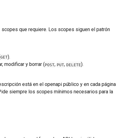
s scopes que requiere. Los scopes siguen el patrón 
(
).
GET
r, modificar y borrar (
, 
, 
).
POST
PUT
DELETE
scripción está en el openapi público y en cada página 
Pide siempre los scopes mínimos necesarios para la 