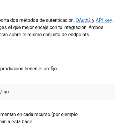
porta dos métodos de autenticación, 
OAuth2
 y 
API key
. 
ges el que mejor encaje con tu integración. Ambos 
an sobre el mismo conjunto de endpoints.
roducción tienen el prefijo:
/api
cumentan en cada recurso (por ejemplo 
nan a esta base.