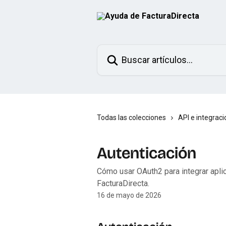
Ir al contenido principal
Buscar artículos...
Todas las colecciones
API e integrac
Autenticación
Cómo usar OAuth2 para integrar apl
FacturaDirecta.
16 de mayo de 2026