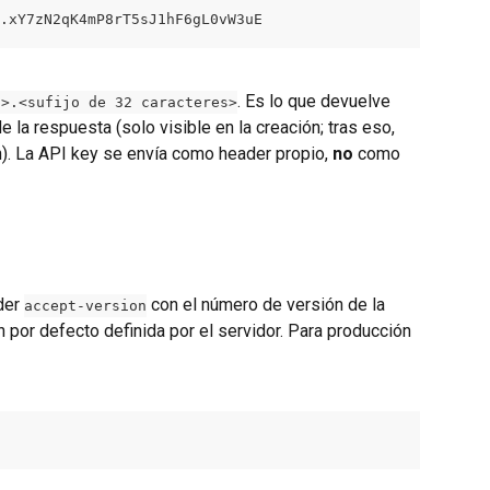
.xY7zN2qK4mP8rT5sJ1hF6gL0vW3uE
. Es lo que devuelve 
s>.<sufijo de 32 caracteres>
de la respuesta (solo visible en la creación; tras eso, 
). La API key se envía como header propio, 
no
 como 
der 
 con el número de versión de la 
accept-version
ón por defecto definida por el servidor. Para producción 