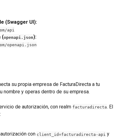
e (Swagger UI):
om/api
 (
):
openapi.json
om/openapi.json
cta su propia empresa de FacturaDirecta a tu 
 su nombre y operas dentro de su empresa.
rvicio de autorización, con realm 
. El 
facturadirecta
:
 autorización con 
 y 
client_id=facturadirecta-api