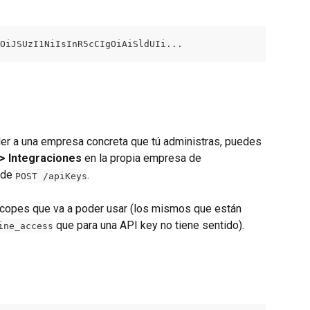
OiJSUzI1NiIsInR5cCIgOiAiSldUIi...
der a una empresa concreta que tú administras, puedes 
> Integraciones
 en la propia empresa de 
sde 
.
POST /apiKeys
 scopes que va a poder usar (los mismos que están 
 que para una API key no tiene sentido).
ine_access