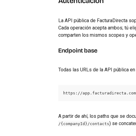
Autenticación
La API pública de FacturaDirecta so
Cada operación acepta ambos; tú eli
comparten los mismos scopes y oper
Endpoint base
Todas las URLs de la API pública en p
https://app.facturadirecta.com
A partir de ahí, los paths que se do
) se concate
/{companyId}/contacts