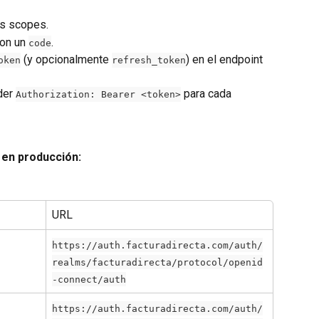
os scopes.
on un 
.
code
 (y opcionalmente 
) en el endpoint 
oken
refresh_token
der 
 para cada 
Authorization: Bearer <token>
 en producción:
URL
https://auth.facturadirecta.com/auth/
realms/facturadirecta/protocol/openid
-connect/auth
https://auth.facturadirecta.com/auth/