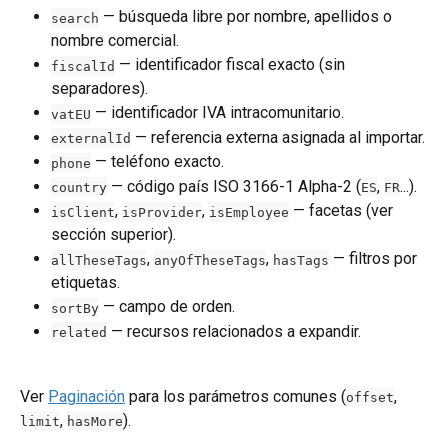
 — búsqueda libre por nombre, apellidos o 
search
nombre comercial.
 — identificador fiscal exacto (sin 
fiscalId
separadores).
 — identificador IVA intracomunitario.
vatEU
 — referencia externa asignada al importar.
externalId
 — teléfono exacto.
phone
 — código país ISO 3166-1 Alpha-2 (
, 
...).
country
ES
FR
, 
, 
 — facetas (ver 
isClient
isProvider
isEmployee
sección superior).
, 
, 
 — filtros por 
allTheseTags
anyOfTheseTags
hasTags
etiquetas.
 — campo de orden.
sortBy
 — recursos relacionados a expandir.
related
Ver 
Paginación
 para los parámetros comunes (
, 
offset
, 
).
limit
hasMore