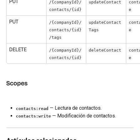
PUT
/{companyId}/
updateContact
cont
contacts/{id}
e
PUT
/{companyId}/
updateContact
cont
contacts/{id}
Tags
e
/tags
DELETE
/{companyId}/
deleteContact
cont
contacts/{id}
e
Scopes
 — Lectura de contactos.
contacts:read
 — Modificación de contactos.
contacts:write