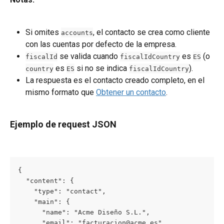
Si omites 
, el contacto se crea como cliente 
accounts
con las cuentas por defecto de la empresa.
 se valida cuando 
 es 
 (o 
fiscalId
fiscalIdCountry
ES
 es 
 si no se indica 
).
country
ES
fiscalIdCountry
La respuesta es el contacto creado completo, en el 
mismo formato que 
Obtener un contacto
.
Ejemplo de request JSON
{

  "content": {

    "type": "contact",

    "main": {

      "name": "Acme Diseño S.L.",

      "email": "facturacion@acme.es",
