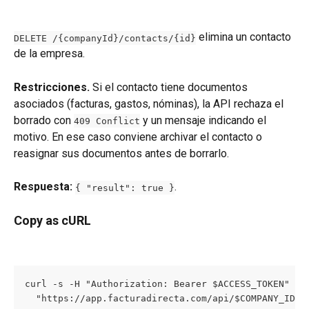
 elimina un contacto 
DELETE /{companyId}/contacts/{id}
de la empresa.
Restricciones.
 Si el contacto tiene documentos 
asociados (facturas, gastos, nóminas), la API rechaza el 
borrado con 
 y un mensaje indicando el 
409 Conflict
motivo. En ese caso conviene archivar el contacto o 
reasignar sus documentos antes de borrarlo.
Respuesta:
.
{ "result": true }
Copy as cURL
curl -s -H "Authorization: Bearer $ACCESS_TOKEN" -X 
  "https://app.facturadirecta.com/api/$COMPANY_ID/c