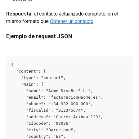
Respuesta:
 el contacto actualizado completo, en el 
mismo formato que 
Obtener un contacto
.
Ejemplo de request JSON
{

  "content": {

    "type": "contact",

    "main": {

      "name": "Acme Diseño S.L.",

      "email": "facturacion@acme.es",

      "phone": "+34 932 000 000",

      "fiscalId": "B12345674",

      "address": "Carrer Aribau 123",

      "zipcode": "08036",

      "city": "Barcelona",

      "country": "ES",
