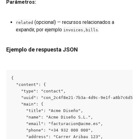
Parámetros:
 (opcional) — recursos relacionados a 
related
expandir, por ejemplo 
.
invoices,bills
Ejemplo de respuesta JSON
{

  "content": {

    "type": "contact",

    "uuid": "con_2c4f8e21-7b3a-4d9c-9e1f-a8b7c6d5e4f
    "main": {

      "title": "Acme Diseño",

      "name": "Acme Diseño S.L.",

      "email": "facturacion@acme.es",

      "phone": "+34 932 000 000",

      "address": "Carrer Aribau 123",
