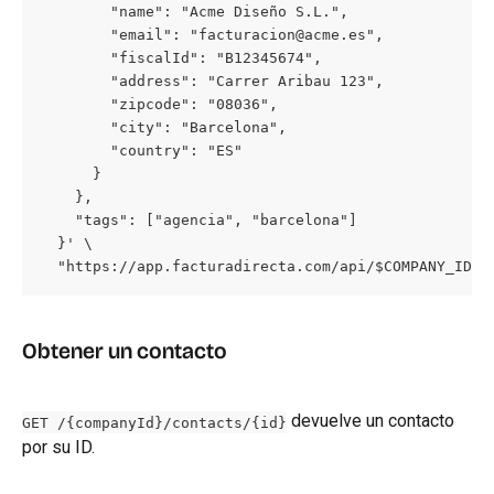
        "name": "Acme Diseño S.L.",

        "email": "facturacion@acme.es",

        "fiscalId": "B12345674",

        "address": "Carrer Aribau 123",

        "zipcode": "08036",

        "city": "Barcelona",

        "country": "ES"

      }

    },

    "tags": ["agencia", "barcelona"]

  }' \

  "https://app.facturadirecta.com/api/$COMPANY_ID/c
Obtener un contacto
 devuelve un contacto 
GET /{companyId}/contacts/{id}
por su ID.