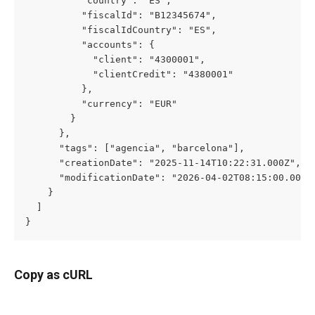
          "country": "ES",

          "fiscalId": "B12345674",

          "fiscalIdCountry": "ES",

          "accounts": {

            "client": "4300001",

            "clientCredit": "4380001"

          },

          "currency": "EUR"

        }

      },

      "tags": ["agencia", "barcelona"],

      "creationDate": "2025-11-14T10:22:31.000Z",

      "modificationDate": "2026-04-02T08:15:00.000Z"
    }

  ]

}
Copy as cURL