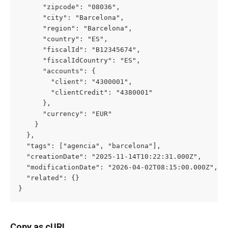
      "zipcode": "08036",

      "city": "Barcelona",

      "region": "Barcelona",

      "country": "ES",

      "fiscalId": "B12345674",

      "fiscalIdCountry": "ES",

      "accounts": {

        "client": "4300001",

        "clientCredit": "4380001"

      },

      "currency": "EUR"

    }

  },

  "tags": ["agencia", "barcelona"],

  "creationDate": "2025-11-14T10:22:31.000Z",

  "modificationDate": "2026-04-02T08:15:00.000Z",

  "related": {}

}
Copy as cURL