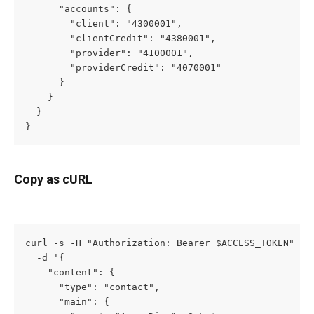
      "accounts": {

        "client": "4300001",

        "clientCredit": "4380001",

        "provider": "4100001",

        "providerCredit": "4070001"

      }

    }

  }

}
Copy as cURL
curl -s -H "Authorization: Bearer $ACCESS_TOKEN" -H 
  -d '{

    "content": {

      "type": "contact",

      "main": {
