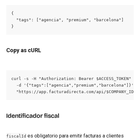
{

  "tags": ["agencia", "premium", "barcelona"]

}
Copy as cURL
curl -s -H "Authorization: Bearer $ACCESS_TOKEN" -H 
  -d '{"tags":["agencia","premium","barcelona"]}' \

  "https://app.facturadirecta.com/api/$COMPANY_ID/c
Identificador fiscal
 es obligatorio para emitir facturas a clientes 
fiscalId