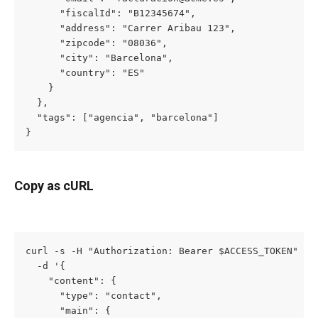
      "fiscalId": "B12345674",

      "address": "Carrer Aribau 123",

      "zipcode": "08036",

      "city": "Barcelona",

      "country": "ES"

    }

  },

  "tags": ["agencia", "barcelona"]

}
Copy as cURL
curl -s -H "Authorization: Bearer $ACCESS_TOKEN" -H 
  -d '{

    "content": {

      "type": "contact",

      "main": {
