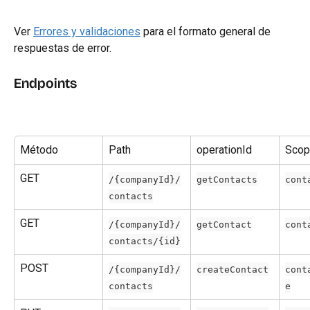
Ver 
Errores y validaciones
 para el formato general de 
respuestas de error.
Endpoints
Método
Path
operationId
Scop
GET
/{companyId}/
getContacts
cont
contacts
GET
/{companyId}/
getContact
cont
contacts/{id}
POST
/{companyId}/
createContact
cont
contacts
e