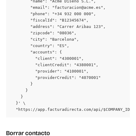
        "name": "Acme Diseño S.L.",

        "email": "facturacion@acme.es",

        "phone": "+34 932 000 000",

        "fiscalId": "B12345674",

        "address": "Carrer Aribau 123",

        "zipcode": "08036",

        "city": "Barcelona",

        "country": "ES",

        "accounts": {

          "client": "4300001",

          "clientCredit": "4380001",

          "provider": "4100001",

          "providerCredit": "4070001"

        }

      }

    }

  }' \

  "https://app.facturadirecta.com/api/$COMPANY_ID/c
Borrar contacto