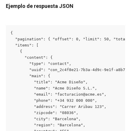
Ejemplo de respuesta JSON
{

  "pagination": { "offset": 0, "limit": 50, "total":
  "items": [

    {

      "content": {

        "type": "contact",

        "uuid": "con_2c4f8e21-7b3a-4d9c-9e1f-a8b7c6d
        "main": {

          "title": "Acme Diseño",

          "name": "Acme Diseño S.L.",

          "email": "facturacion@acme.es",

          "phone": "+34 932 000 000",

          "address": "Carrer Aribau 123",

          "zipcode": "08036",

          "city": "Barcelona",

          "region": "Barcelona",
