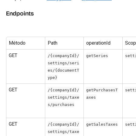
Endpoints
Método
Path
operationId
Scop
GET
/{companyId}/
getSeries
sett
settings/seri
es/{documentT
ype}
GET
/{companyId}/
getPurchasesT
sett
settings/taxe
axes
s/purchases
GET
/{companyId}/
getSalesTaxes
sett
settings/taxe