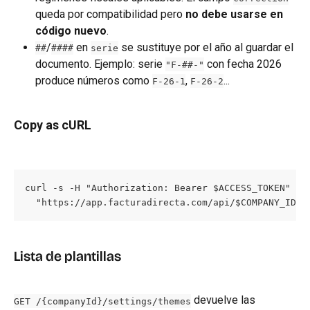
queda por compatibilidad pero 
no debe usarse en 
código nuevo
.
/
 en 
 se sustituye por el año al guardar el 
##
####
serie
documento. Ejemplo: serie 
 con fecha 2026 
"F-##-"
produce números como 
, 
...
F-26-1
F-26-2
Copy as cURL
curl -s -H "Authorization: Bearer $ACCESS_TOKEN" \

  "https://app.facturadirecta.com/api/$COMPANY_ID/s
Lista de plantillas
 devuelve las 
GET /{companyId}/settings/themes