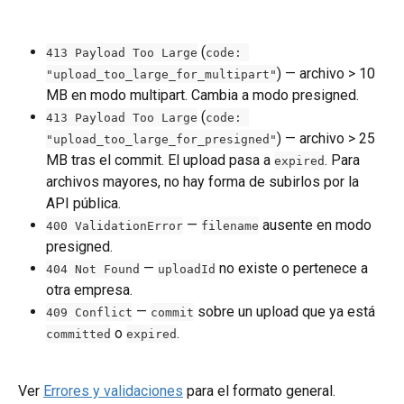
 (
413 Payload Too Large
code: 
) — archivo > 10 
"upload_too_large_for_multipart"
MB en modo multipart. Cambia a modo presigned.
 (
413 Payload Too Large
code: 
) — archivo > 25 
"upload_too_large_for_presigned"
MB tras el commit. El upload pasa a 
. Para 
expired
archivos mayores, no hay forma de subirlos por la 
API pública.
 — 
 ausente en modo 
400 ValidationError
filename
presigned.
 — 
 no existe o pertenece a 
404 Not Found
uploadId
otra empresa.
 — 
 sobre un upload que ya está 
409 Conflict
commit
 o 
.
committed
expired
Ver 
Errores y validaciones
 para el formato general.