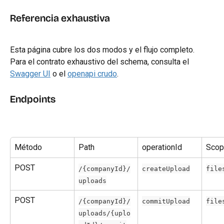
Referencia exhaustiva
Esta página cubre los dos modos y el flujo completo. 
Para el contrato exhaustivo del schema, consulta el 
Swagger UI
 o el 
openapi crudo
.
Endpoints
Método
Path
operationId
Scop
POST
/{companyId}/
createUpload
file
uploads
POST
/{companyId}/
commitUpload
file
uploads/{uplo