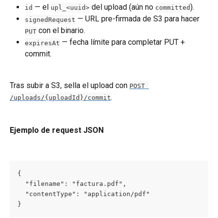
 — el 
 del upload (aún no 
).
id
upl_<uuid>
committed
 — URL pre-firmada de S3 para hacer 
signedRequest
 con el binario.
PUT
 — fecha límite para completar PUT + 
expiresAt
commit.
Tras subir a S3, sella el upload con 
POST 
.
/uploads/{uploadId}/commit
Ejemplo de request JSON
{

  "filename": "factura.pdf",

  "contentType": "application/pdf"

}