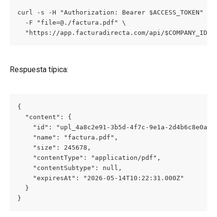
curl -s -H "Authorization: Bearer $ACCESS_TOKEN" \

  -F "file=@./factura.pdf" \

  "https://app.facturadirecta.com/api/$COMPANY_ID/u
Respuesta típica:
{

  "content": {

    "id": "upl_4a8c2e91-3b5d-4f7c-9e1a-2d4b6c8e0a1f"
    "name": "factura.pdf",

    "size": 245678,

    "contentType": "application/pdf",

    "contentSubtype": null,

    "expiresAt": "2026-05-14T10:22:31.000Z"

  }

}