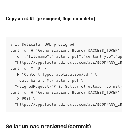
Copy as cURL (presigned, flujo completo)
# 1. Solicitar URL presigned

curl -s -H "Authorization: Bearer $ACCESS_TOKEN" -H 
  -d '{"filename":"factura.pdf","contentType":"appli
  "https://app.facturadirecta.com/api/$COMPANY_ID/u
curl -s -X PUT \

  -H "Content-Type: application/pdf" \

  --data-binary @./factura.pdf \

  "<signedRequest>"# 3. Sellar el upload (commit)

curl -s -H "Authorization: Bearer $ACCESS_TOKEN" \

  -X POST \

  "https://app.facturadirecta.com/api/$COMPANY_ID/u
Sellar upload presigned (commit)