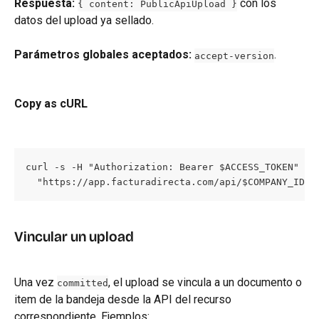
Respuesta:
 con los 
{ content: PublicApiUpload }
datos del upload ya sellado.
Parámetros globales aceptados:
.
accept-version
Copy as cURL
curl -s -H "Authorization: Bearer $ACCESS_TOKEN" -X 
  "https://app.facturadirecta.com/api/$COMPANY_ID/u
Vincular un upload
Una vez 
, el upload se vincula a un documento o 
committed
item de la bandeja desde la API del recurso 
correspondiente. Ejemplos: