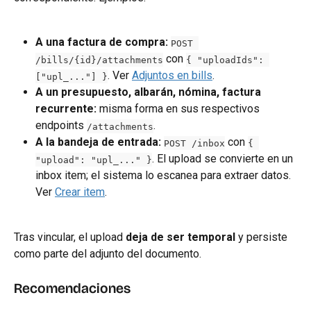
A una factura de compra:
POST 
 con 
/bills/{id}/attachments
{ "uploadIds": 
. Ver 
Adjuntos en bills
.
["upl_..."] }
A un presupuesto, albarán, nómina, factura 
recurrente:
 misma forma en sus respectivos 
endpoints 
.
/attachments
A la bandeja de entrada:
 con 
POST /inbox
{ 
. El upload se convierte en un 
"upload": "upl_..." }
inbox item; el sistema lo escanea para extraer datos. 
Ver 
Crear item
.
Tras vincular, el upload 
deja de ser temporal
 y persiste 
como parte del adjunto del documento.
Recomendaciones