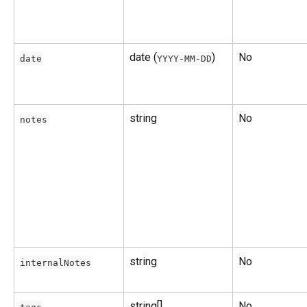
date (
)
No
date
YYYY-MM-DD
string
No
notes
string
No
internalNotes
string[]
No
tags