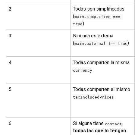
2
Todas son simplificadas 
(
main.simplified === 
)
true
3
Ninguna es externa 
(
)
main.external !== true
4
Todas comparten la misma 
currency
5
Todas comparten el mismo 
taxIncludedPrices
6
Si alguna tiene 
, 
contact
todas las que lo tengan