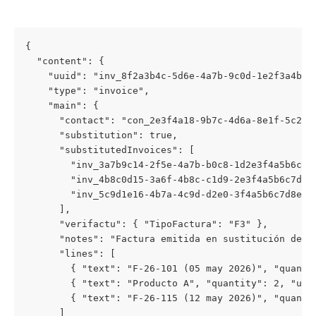
{

  "content": {

    "uuid": "inv_8f2a3b4c-5d6e-4a7b-9c0d-1e2f3a4b5c6
    "type": "invoice",

    "main": {

      "contact": "con_2e3f4a18-9b7c-4d6a-8e1f-5c2d3b
      "substitution": true,

      "substitutedInvoices": [

        "inv_3a7b9c14-2f5e-4a7b-b0c8-1d2e3f4a5b6c",

        "inv_4b8c0d15-3a6f-4b8c-c1d9-2e3f4a5b6c7d",

        "inv_5c9d1e16-4b7a-4c9d-d2e0-3f4a5b6c7d8e"

      ],

      "verifactu": { "TipoFactura": "F3" },

      "notes": "Factura emitida en sustitución de f
      "lines": [

        { "text": "F-26-101 (05 may 2026)", "quanti
        { "text": "Producto A", "quantity": 2, "uni
        { "text": "F-26-115 (12 may 2026)", "quanti
      ]
