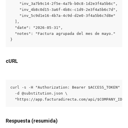
    "inv_3a7b9c14-2f5e-4a7b-b0c8-1d2e3f4a5b6c",

    "inv_4b8c0d15-3a6f-4b8c-c1d9-2e3f4a5b6c7d",

    "inv_5c9d1e16-4b7a-4c9d-d2e0-3f4a5b6c7d8e"

  ],

  "date": "2026-05-31",

  "notes": "Factura agrupada del mes de mayo."

}
cURL
curl -s -H "Authorization: Bearer $ACCESS_TOKEN" -H 
  -d @substitution.json \

  "https://app.facturadirecta.com/api/$COMPANY_ID/i
Respuesta (resumida)