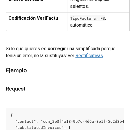
asientos.
Codificación VeriFactu
, 
TipoFactura: F3
automático.
Si lo que quieres es 
corregir
 una simplificada porque 
tenía un error, no la sustituyas: ver 
Rectificativas
.
Ejemplo
Request
{

  "contact": "con_2e3f4a18-9b7c-4d6a-8e1f-5c2d3b4a7e
  "substitutedInvoices": [
