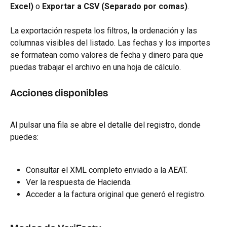
Excel)
 o 
Exportar a CSV (Separado por comas)
.
La exportación respeta los filtros, la ordenación y las 
columnas visibles del listado. Las fechas y los importes 
se formatean como valores de fecha y dinero para que 
puedas trabajar el archivo en una hoja de cálculo.
Acciones disponibles
Al pulsar una fila se abre el detalle del registro, donde 
puedes:
Consultar el XML completo enviado a la AEAT.
Ver la respuesta de Hacienda.
Acceder a la factura original que generó el registro.