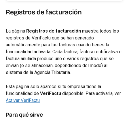
Registros de facturación
La página 
Registros de facturación
 muestra todos los 
registros de VeriFactu que se han generado 
automáticamente para tus facturas cuando tienes la 
funcionalidad activada. Cada factura, factura rectificativa o 
factura anulada produce uno o varios registros que se 
envían (o se almacenan, dependiendo del modo) al 
sistema de la Agencia Tributaria.
Esta página solo aparece si tu empresa tiene la 
funcionalidad de 
VeriFactu
 disponible. Para activarla, ver 
Activar VeriFactu
.
Para qué sirve