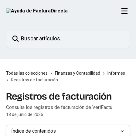
Ir al contenido principal
Buscar artículos...
Todas las colecciones
Finanzas y Contabilidad
Informes
Registros de facturación
Registros de facturación
Consulta los registros de facturación de VeriFactu
18 de junio de 2026
Índice de contenidos