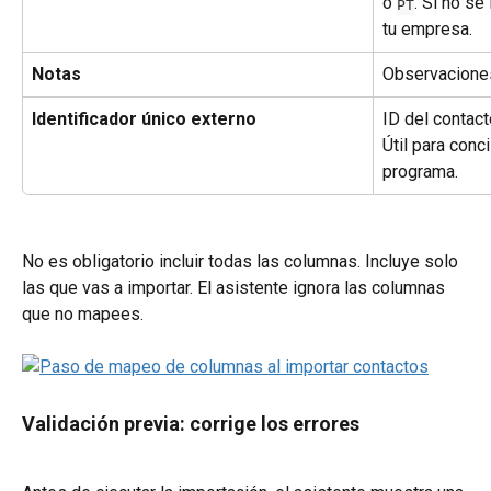
o 
. Si no se
PT
tu empresa.
Notas
Observaciones
Identificador único externo
ID del contact
Útil para conc
programa.
No es obligatorio incluir todas las columnas. Incluye solo 
las que vas a importar. El asistente ignora las columnas 
que no mapees.
Validación previa: corrige los errores