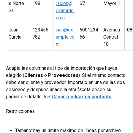
s Norte 
198
racion@
67
Mayor 1
SL
example.
com
Juan 
123456
juan@ex
6001234
Avenida 
08
García
78Z
ample.co
56
Central 
m
10
Adapta las columnas al tipo de importación que hayas 
elegido (
Clientes
 o 
Proveedores
). Si el mismo contacto 
debe ser cliente y proveedor, impórtalo en una de las dos 
sesiones y después añade la otra faceta desde su 
página de detalle. Ver 
Crear o editar un contacto
.
Restricciones:
Tamaño: hay un límite máximo de líneas por archivo. 