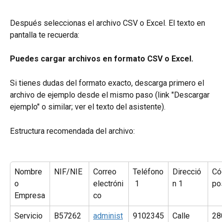
Después seleccionas el archivo CSV o Excel. El texto en 
pantalla te recuerda:
Puedes cargar archivos en formato CSV o Excel.
Si tienes dudas del formato exacto, descarga primero el 
archivo de ejemplo desde el mismo paso (link "Descargar 
ejemplo" o similar; ver el texto del asistente).
Estructura recomendada del archivo:
Nombre 
NIF/NIE
Correo 
Teléfono
Direcció
Có
o 
electróni
 1
n 1
po
Empresa
co
Servicio
B57262
administ
9102345
Calle 
28