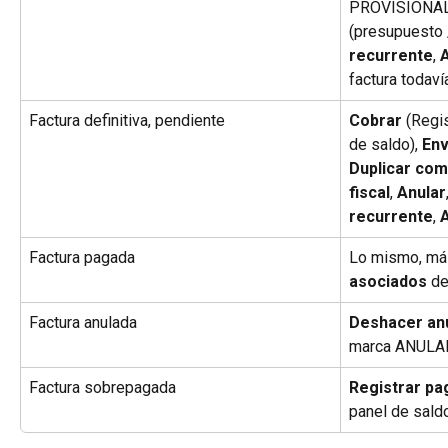
PROVISIONAL)
(presupuesto /
recurrente
, 
factura todaví
Factura definitiva, pendiente
Cobrar
 (Regi
de saldo), 
Env
Duplicar como
fiscal
, 
Anular
recurrente
, 
Factura pagada
Lo mismo, más
asociados
 d
Factura anulada
Deshacer an
marca ANULAD
Factura sobrepagada
Registrar pa
panel de sald