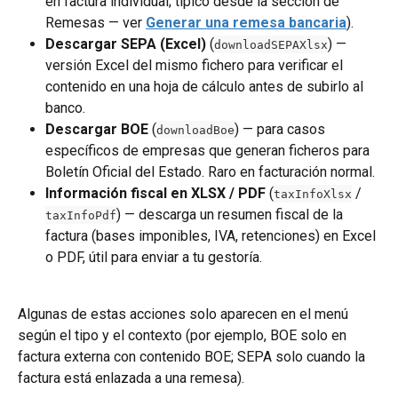
en factura individual; típico desde la sección de 
Remesas — ver 
Generar una remesa bancaria
).
Descargar SEPA (Excel)
 (
) — 
downloadSEPAXlsx
versión Excel del mismo fichero para verificar el 
contenido en una hoja de cálculo antes de subirlo al 
banco.
Descargar BOE
 (
) — para casos 
downloadBoe
específicos de empresas que generan ficheros para 
Boletín Oficial del Estado. Raro en facturación normal.
Información fiscal en XLSX / PDF
 (
 / 
taxInfoXlsx
) — descarga un resumen fiscal de la 
taxInfoPdf
factura (bases imponibles, IVA, retenciones) en Excel 
o PDF, útil para enviar a tu gestoría.
Algunas de estas acciones solo aparecen en el menú 
según el tipo y el contexto (por ejemplo, BOE solo en 
factura externa con contenido BOE; SEPA solo cuando la 
factura está enlazada a una remesa).