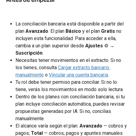
La conciliación bancaria está disponible a partir del 
plan 
Avanzado
. El plan 
Básico
 y el plan 
Gratis
 no 
incluyen esta funcionalidad. Para acceder a ella, 
cambia a un plan superior desde 
Ajustes
 ⚙️ → 
Suscripción
.
Necesitas tener movimientos en el extracto. Si no 
los tienes, consulta 
Cargar extracto bancario 
manualmente
 o 
Vincular una cuenta bancaria
.
Tu rol debe tener permiso para conciliar. Si no lo 
tiene, verás los movimientos en modo solo lectura.
Dentro de los planes con conciliación bancaria, si tu 
plan incluye conciliación automática, puedes revisar 
propuestas generadas por IA. Si no, concilias 
manualmente.
El alcance varía según el plan: 
Avanzado
 — cobros y 
pagos; 
Total
 — cobros, pagos y apuntes manuales 